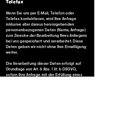
Telefax
Wenn Sie uns per E-Mail, Telefon oder
Telefax kontaktieren, wird Ihre Anfrage
inklusive aller daraus hervorgehenden
personenbezogenen Daten (Name, Anfrage)
zum Zwecke der Bearbeitung Ihres Anliegens
bei uns gespeichert und verarbeitet. Diese
Daten geben wir nicht ohne Ihre Einwilligung
weiter.
Die Verarbeitung dieser Daten erfolgt auf
Grundlage von Art. 6 Abs. 1 lit. b DSGVO,
sofern Ihre Anfrage mit der Erfüllung eines
Vertrags zusammenhängt oder zur
Durchführung vorvertraglicher Maßnahmen
erforderlich ist. In allen übrigen Fällen beruht
die Verarbeitung auf unserem berechtigten
Interesse an der effektiven Bearbeitung der
an uns gerichteten Anfragen (Art. 6 Abs. 1 lit. f
DSGVO) oder auf Ihrer Einwilligung (Art. 6 Abs.
1 lit. a DSGVO) sofern diese abgefragt wurde;
die Einwilligung ist jederzeit widerrufbar.